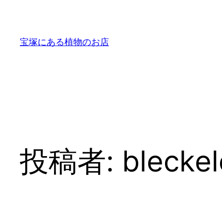
内
容
を
宝塚にある植物のお店
ス
キ
ッ
プ
投稿者:
blecke